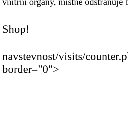
vnitřní orgány, místně odstraňuje b
Shop!
navstevnost/visits/counter.
border="0">