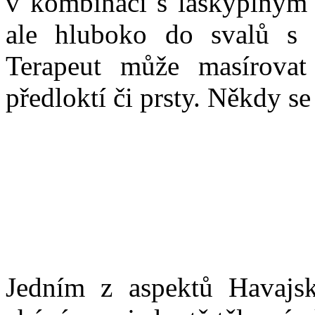
v kombinaci s láskyplným 
ale hluboko do svalů s 
Terapeut může masírovat 
předloktí či prsty. Někdy s
Jedním z aspektů Havajské