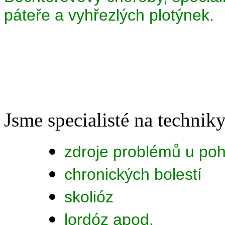
páteře a vyhřezlých plotýnek.
Jsme specialisté na technik
zdroje problémů u po
chronických bolestí
skolióz
lordóz apod.